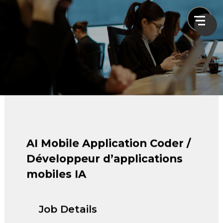
Careers
Home
Careers
AI Mobile Application Coder / Développeur
AI Mobile Application Coder /
d’applications mobiles IA
Développeur d’applications
mobiles IA
Job Details