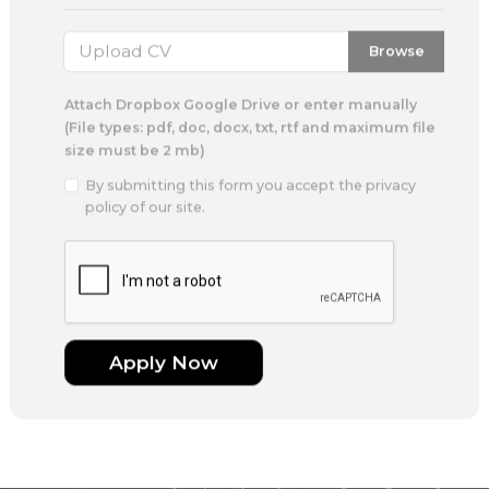
Browse
Attach Dropbox Google Drive or enter manually
(File types: pdf, doc, docx, txt, rtf and maximum file
size must be 2 mb)
By submitting this form you accept the privacy
policy of our site.
Apply Now