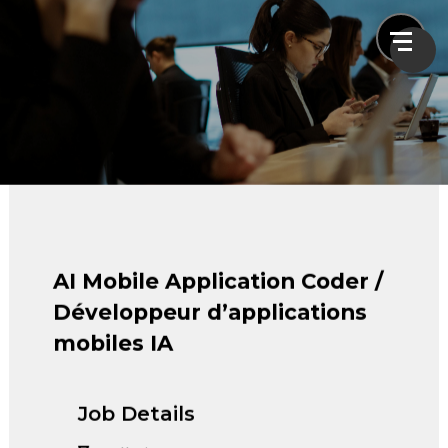
Careers
Home
Careers
AI Mobile Application Coder / Développeur
AI Mobile Application Coder /
d’applications mobiles IA
Développeur d’applications
mobiles IA
Job Details