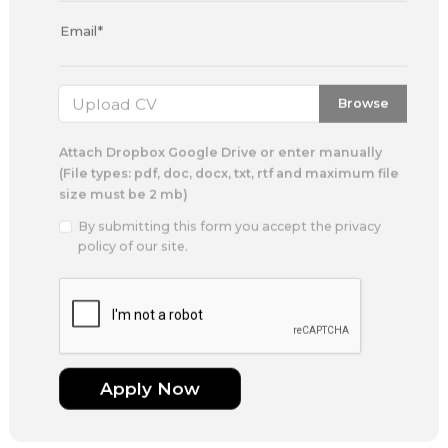
Email*
Browse
Attach Dropbox Google Drive or enter manually
(File types: pdf, doc, docx, txt, rtf and maximum file
size must be 2 mb)
By submitting this form you accept the privacy
policy of our site.
Apply Now